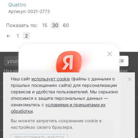
Quattro
Артикул: 0021-2773
Показать по:
15
30
60
←
1
2
Нажимая на кнопку подтверждения, я принимаю условия
политики обработки персональных данных
Наш сайт
использует cookie
(файлы с данными о
прошлых посещениях сайта) для персонализации
Выполнено заказов: 52530
сервисов и удобства пользователей. Мы серьезно
относимся к защите персональных данных —
8 800 2018-054
ознакомьтесь с
условиями и принципами их
обработки
.
ts@ts21.ru
Вы можете запретить сохранение cookie в
настройках своего браузера.
ПРОДОЛЖИТЬ РАБОТУ