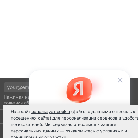
Нажимая на кнопку подтверждения, я принимаю условия
политики обработки персональных данных
Наш сайт
использует cookie
(файлы с данными о прошлых
Выполнено заказов: 52530
посещениях сайта) для персонализации сервисов и удобст
пользователей. Мы серьезно относимся к защите
8 800 2018-054
персональных данных — ознакомьтесь с
условиями и
принципами их обработки
.