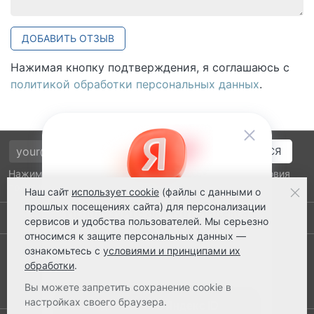
ДОБАВИТЬ ОТЗЫВ
Нажимая кнопку подтверждения, я соглашаюсь с
политикой обработки персональных данных
.
Нажимая на кнопку подтверждения, я принимаю условия
политики обработки персональных данных
Наш сайт
использует cookie
(файлы с данными о
прошлых посещениях сайта) для персонализации
Выполнено заказов: 52530
сервисов и удобства пользователей. Мы серьезно
относимся к защите персональных данных —
8 800 2018-054
ознакомьтесь с
условиями и принципами их
обработки
.
ts@ts21.ru
Вы можете запретить сохранение cookie в
настройках своего браузера.