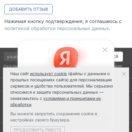
ДОБАВИТЬ ОТЗЫВ
Нажимая кнопку подтверждения, я соглашаюсь с
политикой обработки персональных данных
.
Нажимая на кнопку подтверждения, я принимаю условия
политики обработки персональных данных
Наш сайт
использует cookie
(файлы с данными о
прошлых посещениях сайта) для персонализации
Выполнено заказов: 52520
сервисов и удобства пользователей. Мы серьезно
относимся к защите персональных данных —
8 800 2018-054
ознакомьтесь с
условиями и принципами их
обработки
.
ts@ts21.ru
Вы можете запретить сохранение cookie в
настройках своего браузера.
ПРОДОЛЖИТЬ РАБОТУ
© 2003-2026 ТехноСервис Ставрополь