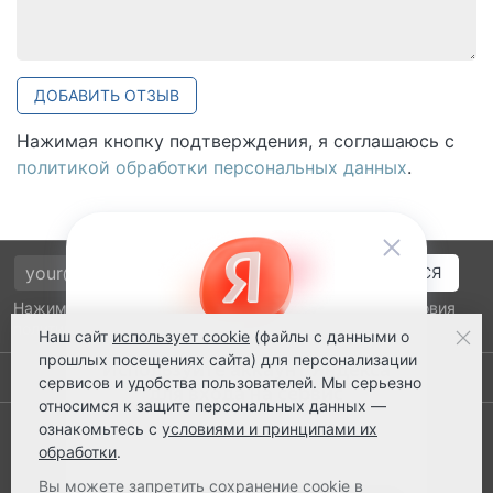
ДОБАВИТЬ ОТЗЫВ
Нажимая кнопку подтверждения, я соглашаюсь с
политикой обработки персональных данных
.
Нажимая на кнопку подтверждения, я принимаю условия
политики обработки персональных данных
Наш сайт
использует cookie
(файлы с данными о
прошлых посещениях сайта) для персонализации
Выполнено заказов: 52485
сервисов и удобства пользователей. Мы серьезно
относимся к защите персональных данных —
8 800 2018-054
ознакомьтесь с
условиями и принципами их
обработки
.
ts@ts21.ru
Вы можете запретить сохранение cookie в