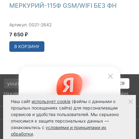
МЕРКУРИЙ-115Ф GSM/WIFI БЕЗ ФН
Артикул: 0021-2642
7 650
₽
В КОРЗИНУ
Нажимая на кнопку подтверждения, я принимаю условия
политики обработки персональных данных
Наш сайт
использует cookie
(файлы с данными о
прошлых посещениях сайта) для персонализации
Выполнено заказов: 52530
сервисов и удобства пользователей. Мы серьезно
относимся к защите персональных данных —
8 800 2018-054
ознакомьтесь с
условиями и принципами их
обработки
.
ts@ts21.ru