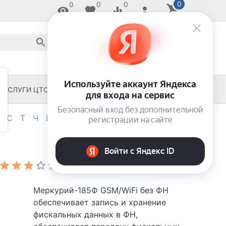
0
0
0
0
8 800 2018-054
звонок по России бесплатный
8 (8652) 55-11-33
ЗАКАЖИ И ЗАБЕРИ СЕГОДНЯ!
УСЛУГИ ЦТО
ЧЕКОВЫЕ ПРИНТЕРЫ
С
Т
Ч
Ш
Э
Я
0-9
Меркурий-185Ф GSM/WiFi без ФН
обеспечивает запись и хранение
фискальных данных в ФН,