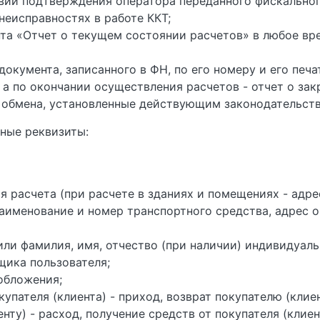
вии подтверждения оператора переданного фискальног
неисправностях в работе ККТ;
та «Отчет о текущем состоянии расчетов» в любое вр
окумента, записанного в ФН, по его номеру и его печ
а по окончании осуществления расчетов - отчет о за
 обмена, установленные действующим законодательст
ные реквизиты:
ия расчета (при расчете в зданиях и помещениях - адр
наименование и номер транспортного средства, адрес 
ли фамилия, имя, отчество (при наличии) индивидуаль
ика пользователя;
обложения;
упателя (клиента) - приход, возврат покупателю (клиен
нту) - расход, получение средств от покупателя (клиент