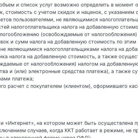
 объем и список услуг возможно определить в момент о
к, стоимость с учетом скидок и наценок, с указанием 
етов пользователями, не являющимися налогоплатель
тей налогоплательщика налога на добавленную стоимо
налогообложению (освобождаемые от налогообложения)
вок и сумм налога на добавленную стоимость по этим
 не являющимися налогоплательщиками налога на доб
ка налога на добавленную стоимость, а также осущест
ждаемые от налогообложения) налогом на добавленную
тва и (или) электронные средства платежа), а также
вами платежа;
о расчет с покупателем (клиентом), оформившего кас
ти «Интернет», на котором может быть осуществлена п
ключением случаев, когда ККТ работает в режиме, не
ны в электронной форме через ОФД);