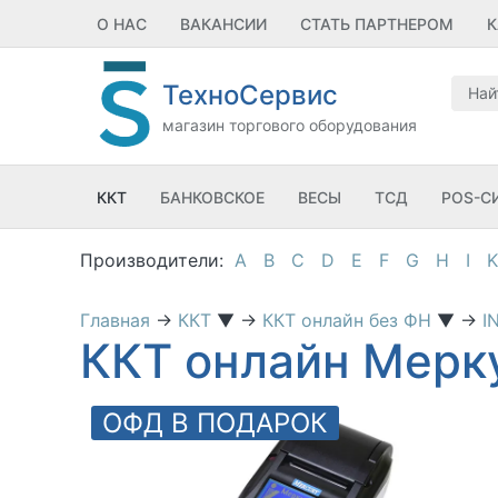
О НАС
ВАКАНСИИ
СТАТЬ ПАРТНЕРОМ
К
ТехноСервис
магазин торгового оборудования
ККТ
БАНКОВСКОЕ
ВЕСЫ
ТСД
POS-С
A
B
C
D
E
F
G
H
I
K
Главная
→
ККТ
▼
→
ККТ онлайн без ФН
▼
→
I
ККТ онлайн Мерк
ОФД В ПОДАРОК