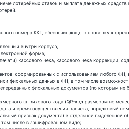
риеме лотерейных ставок и выплате денежных средств
отерей.
онного номера ККТ, обеспечивающего проверку коррек
вленный внутри корпуса;
электронной форме;
ечати) кассового чека, кассового чека коррекции, со
нтов, сформированных с использованием любого ФН, 
иси фискальных данных в ФН, в том числе возможност
епереданных фискальных документов (по которым не б
ухмерного штрихового кода (QR-код размером не менее
(дата и время осуществления расчета, порядковый ном
альный признак документа) в отдельной выделенной об
 том числе в зашифрованном виде;