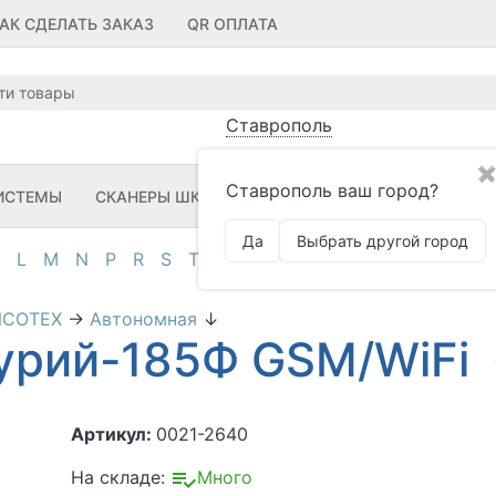
АК СДЕЛАТЬ ЗАКАЗ
QR ОПЛАТА
Ставрополь
✖
Ставрополь ваш город?
ИСТЕМЫ
СКАНЕРЫ ШК
ПРИНТЕРЫ ШК
ПО
ЗИП
Да
Выбрать другой город
L
M
N
P
R
S
T
U
V
Z
А
Д
И
К
М
О
П
NCOTEX
→
Автономная
↓
урий-185Ф GSM/WiFi
Артикул:
0021-2640
На складе:
Много