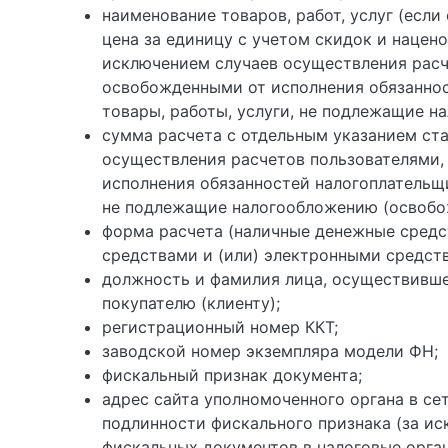
наименование товаров, работ, услуг (если
цена за единицу с учетом скидок и нацено
исключением случаев осуществления расч
освобожденными от исполнения обязаннос
товары, работы, услуги, не подлежащие 
сумма расчета с отдельным указанием ста
осуществления расчетов пользователями,
исполнения обязанностей налогоплательщи
не подлежащие налогообложению (освобо
форма расчета (наличные денежные средс
средствами и (или) электронными средст
должность и фамилия лица, осуществившег
покупателю (клиенту);
регистрационный номер ККТ;
заводской номер экземпляра модели ФН;
фискальный признак документа;
адрес сайта уполномоченного органа в се
подлинности фискального признака (за ис
фискальных документов в налоговые орга