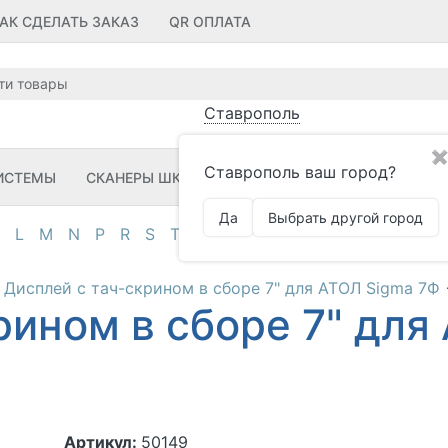
АК СДЕЛАТЬ ЗАКАЗ
QR ОПЛАТА
Ставрополь
✖
Ставрополь ваш город?
ИСТЕМЫ
СКАНЕРЫ ШК
ПРИНТЕРЫ ШК
ПО
ЗИП
Да
Выбрать другой город
L
M
N
P
R
S
T
U
V
Z
А
Д
И
К
М
О
П
Дисплей с тач-скрином в сборе 7" для АТОЛ Sigma 7Ф
рином в сборе 7" для
Артикул:
50149