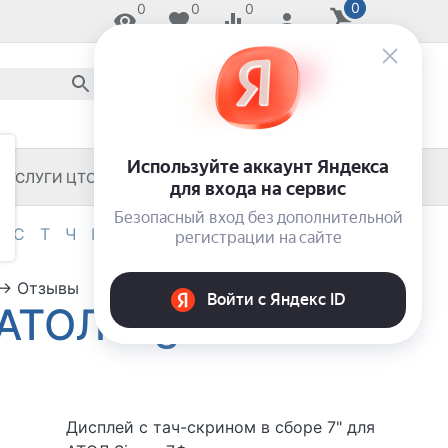
0
0
0
0
8 800 2018-054
звонок по России бесплатный
8 (8652) 55-11-33
ЗАКАЖИ И ЗАБЕРИ СЕГОДНЯ!
УСЛУГИ ЦТО
ЧЕКОВЫЕ ПРИНТЕРЫ
С
Т
Ч
Ш
Э
Я
0-9
→
Отзывы
 АТОЛ Sigma
Дисплей с тач-скрином в сборе 7" для