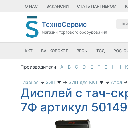
О НАС
ВАКАНСИИ
СТАТЬ ПАРТНЕРОМ
К
ТехноСервис
магазин торгового оборудования
ККТ
БАНКОВСКОЕ
ВЕСЫ
ТСД
POS-С
A
B
C
D
E
F
G
H
I
K
Главная
→
ЗИП
▼
→
ЗИП для ККТ
▼
→
Атол
→
Дисплей с тач-ск
7Ф артикул 50149