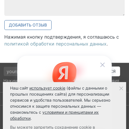
ДОБАВИТЬ ОТЗЫВ
Нажимая кнопку подтверждения, я соглашаюсь с
политикой обработки персональных данных
.
Нажимая на кнопку подтверждения, я принимаю условия
политики обработки персональных данных
Наш сайт
использует cookie
(файлы с данными о
прошлых посещениях сайта) для персонализации
Выполнено заказов: 52520
сервисов и удобства пользователей. Мы серьезно
относимся к защите персональных данных —
8 800 2018-054
ознакомьтесь с
условиями и принципами их
обработки
.
ts@ts21.ru
Вы можете запретить сохранение cookie в