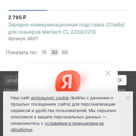
2 795
₽
Зарядно-коммуникационная подставка (Cradle)
для сканеров Mertech CL-2200/2210
Артикул: 4807
Показать по:
15
30
60
Нажимая на кнопку подтверждения, я принимаю условия
политики обработки персональных данных
Наш сайт
использует cookie
(файлы с данными о
прошлых посещениях сайта) для персонализации
Выполнено заказов: 52530
сервисов и удобства пользователей. Мы серьезно
относимся к защите персональных данных —
8 800 2018-054
ознакомьтесь с
условиями и принципами их
обработки
.
ts@ts21.ru