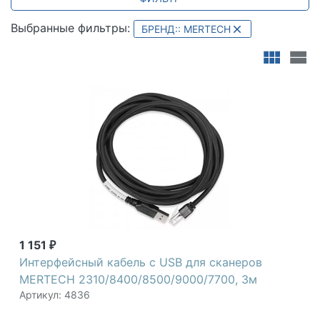
Всегда для вас специальные предложения и акции.
Мы всегда готовы ответить на ваши вопросы по
Выбранные фильтры:
БРЕНД:: MERTECH
телефону +7 (800) 2018-054.
POScenter
|
Mindeo
|
MERTECH
|
Атол
|
Paytor
|
IDZOR
|
MERTRADE
|
vmc
|
datalo
1 151
₽
Интерфейсный кабель с USB для сканеров
MERTECH 2310/8400/8500/9000/7700, 3м
Артикул: 4836