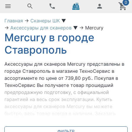
0
Главная
→
Сканеры ШК
▼
→
Аксессуары для сканеров
▼
→
Mercury
Mercury в городе
Ставрополь
Аксессуары для сканеров Mercury представлены в
городе Ставрополь в магазине ТехноСервис
в
ассортименте по цене от 739,80 руб.. Покупая в
ТехноСервис Вы получаете товар прошедший
предпродажную подготовку, с официальной
гарантией на весь срок эксплуатации. Купить
аксессуары для сканеров
Mercury вы можете
быстро, весь товар всегда в наличии. Заказать
Аксессуары для сканеров Mercury городе
Ставрополь можно с доставкой и настройкой.
ФИЛЬТР