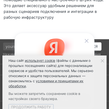
Это делает аксессуар удобным решением для
разных сценариев подключения и интеграции в
рабочую инфраструктуру
Нажимая на кнопку подтверждения, я принимаю условия
политики обработки персональных данных
Наш сайт
использует cookie
(файлы с данными о
прошлых посещениях сайта) для персонализации
Выполнено заказов: 52485
сервисов и удобства пользователей. Мы серьезно
относимся к защите персональных данных —
8 800 2018-054
ознакомьтесь с
условиями и принципами их
обработки
.
ts@ts21.ru
Вы можете запретить сохранение cookie в
настройках своего браузера.
ПРОДОЛЖИТЬ РАБОТУ
© 2003-2026 ТехноСервис Ставрополь