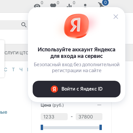
0
0
0
0
8 800 2018-054
звонок по России бесплатный
8 (8652) 55-11-33
ЗАКАЖИ И ЗАБЕРИ СЕГОДНЯ!
УСЛУГИ ЦТО
ЧЕКОВЫЕ ПРИНТЕРЫ
С
Т
Ч
Ш
Э
Я
0-9
ФИЛЬТР
Цена
(руб.)
ные
-