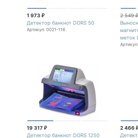
1 973
2 549
₽
Детектор банкнот DORS 50
Выносн
Артикул: 0021-116
магнит
меток 
Артикул
19 317
2 466
₽
Детектор банкнот DORS 1250
Детект