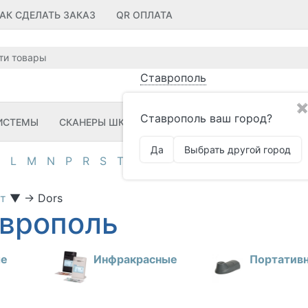
АК СДЕЛАТЬ ЗАКАЗ
QR ОПЛАТА
Ставрополь
✖
Ставрополь ваш город?
ИСТЕМЫ
СКАНЕРЫ ШК
ПРИНТЕРЫ ШК
ПО
ЗИП
Да
Выбрать другой город
L
M
N
P
R
S
T
U
V
Z
А
Д
И
К
М
О
П
от
▼
→
Dors
аврополь
ые
Инфракрасные
Портатив