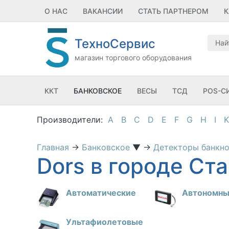
О НАС
ВАКАНСИИ
СТАТЬ ПАРТНЕРОМ
К
ТехноСервис
магазин торгового оборудования
ККТ
БАНКОВСКОЕ
ВЕСЫ
ТСД
POS-С
A
B
C
D
E
F
G
H
I
K
Главная
→
Банковское
▼
→
Детекторы банкн
Dors в городе Ст
Автоматические
Автономн
Ультафиолетовые