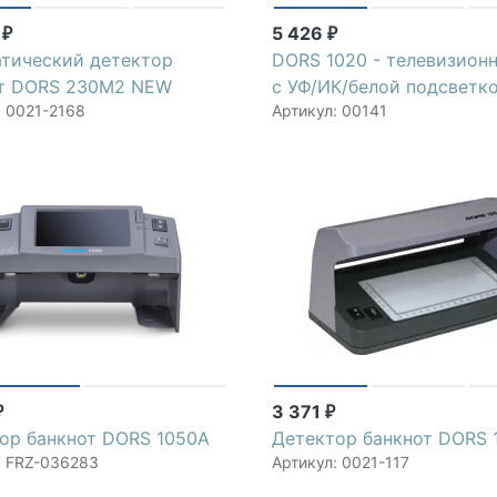
0
5 426
₽
₽
тический детектор
DORS 1020 - телевизионн
от DORS 230М2 NEW
с УФ/ИК/белой подсветк
: 0021-2168
Артикул: 00141
3 371
₽
₽
ор банкнот DORS 1050А
Детектор банкнот DORS 
: FRZ-036283
Артикул: 0021-117