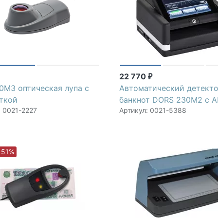
22 770
₽
0М3 оптическая лупа с
Автоматический детект
ткой
банкнот DORS 230М2 с 
: 0021-2227
Артикул: 0021-5388
 51%