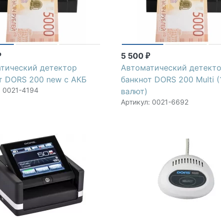
5 500
₽
₽
тический детектор
Автоматический детект
т DORS 200 new с АКБ
банкнот DORS 200 Multi (
: 0021-4194
валют)
Артикул: 0021-6692