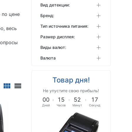
Вид детекции:
 по цене
Бренд:
Тип источника питания:
о, весь
Размер дисплея:
вопросы
Виды валют:
Валюта
Товар дня!
Не упустите свою прибыль!
0
0
1
5
5
2
1
6
:
:
:
Дней
Часов
Минут
Секунд