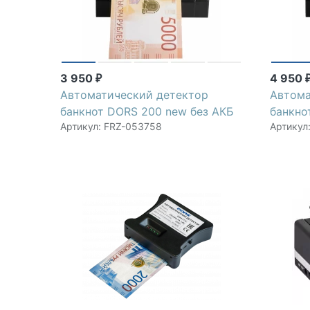
3 950
4 950
₽
Автоматический детектор
Автома
банкнот DORS 200 new без АКБ
банкно
Артикул: FRZ-053758
Артикул