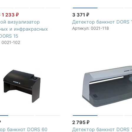
1 233
3 371
₽
₽
₽
ой визуализатор
Детектор банкнот DORS 
Артикул: 0021-118
ных и инфракрасных
DORS 15
: 0021-102
2 795
₽
₽
ор банкнот DORS 60
Детектор банкнот DORS 