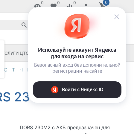
0
0
0
0
8 800 2018-054
звонок по России бесплатный
8 (8652) 55-11-33
ЗАКАЖИ И ЗАБЕРИ СЕГОДНЯ!
УСЛУГИ ЦТО
ЧЕКОВЫЕ ПРИНТЕРЫ
С
Т
Ч
Ш
Э
Я
0-9
RS 230М2
DORS 230М2 с АКБ предназначен для