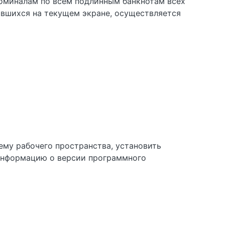
номиналам по всем подлинным банкнотам всех
ившихся на текущем экране, осуществляется
му рабочего пространства, установить
 информацию о версии программного