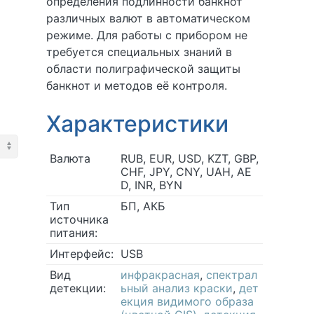
определения подлинности банкнот
различных валют в автоматическом
режиме. Для работы с прибором не
требуется специальных знаний в
области полиграфической защиты
банкнот и методов её контроля.
Характеристики
Валюта
RUB, EUR, USD, KZT, GBP,
CHF, JPY, CNY, UAH, AE
D, INR, BYN
Тип
БП, АКБ
источника
питания:
Интерфейс:
USB
Вид
инфракрасная
,
спектрал
детекции:
ьный анализ краски
,
дет
екция видимого образа