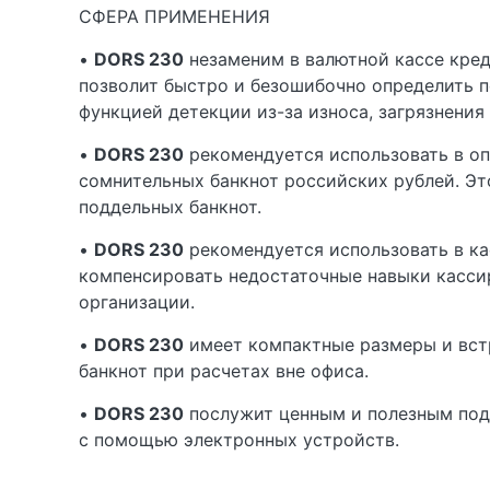
СФЕРА ПРИМЕНЕНИЯ
•
DORS 230
незаменим в валютной кассе кре
позволит быстро и безошибочно определить по
функцией детекции из-за износа, загрязнения
•
DORS 230
рекомендуется использовать в оп
сомнительных банкнот российских рублей. Э
поддельных банкнот.
•
DORS 230
рекомендуется использовать в ка
компенсировать недостаточные навыки касси
организации.
•
DORS 230
имеет компактные размеры и вст
банкнот при расчетах вне офиса.
•
DORS 230
послужит ценным и полезным пода
с помощью электронных устройств.