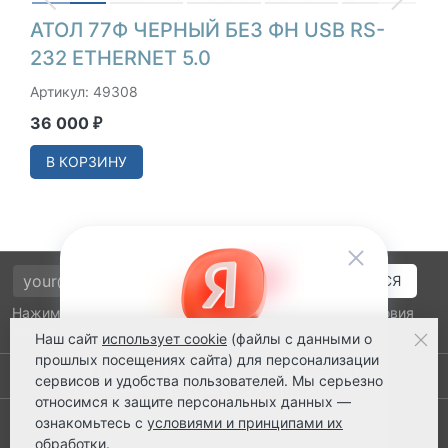
АТОЛ 77Ф ЧЕРНЫЙ БЕЗ ФН USB RS-
232 ETHERNET 5.0
Артикул: 49308
36 000
₽
В КОРЗИНУ
Нажимая на кнопку подтверждения, я принимаю условия
политики обработки персональных данных
Наш сайт
использует cookie
(файлы с данными о
прошлых посещениях сайта) для персонализации
Выполнено заказов: 52530
сервисов и удобства пользователей. Мы серьезно
относимся к защите персональных данных —
8 800 2018-054
ознакомьтесь с
условиями и принципами их
обработки
.