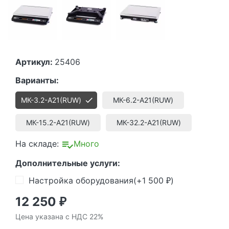
Артикул:
25406
Варианты:
МК-3.2-А21(RUW)
МК-6.2-А21(RUW)
МК-15.2-А21(RUW)
МК-32.2-А21(RUW)
На складе:
Много
Дополнительные услуги:
Настройка оборудования(+
1 500
)
₽
12 250
₽
Цена указана с НДС 22%