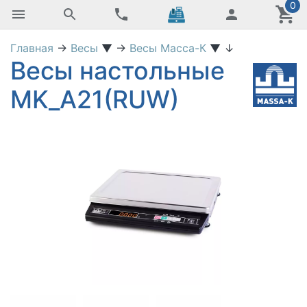
0
Главная
→
Весы
▼
→
Весы Масса-К
▼
↓
Весы настольные
MK_A21(RUW)