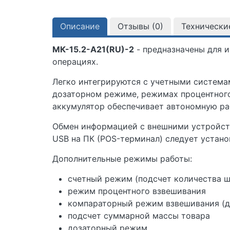
Описание
Отзывы (
0
)
Технически
МК-15.2-А21(RU)-2
- предназначены для и
операциях.
Легко интегрируются с учетными система
дозаторном режиме, режимах процентного
аккумулятор обеспечивает автономную раб
Обмен информацией с внешними устройств
USB на ПК (POS-терминал) следует устано
Дополнительные режимы работы:
счетный режим (подсчет количества ш
режим процентного взвешивания
компараторный режим взвешивания (д
подсчет суммарной массы товара
дозаторный режим