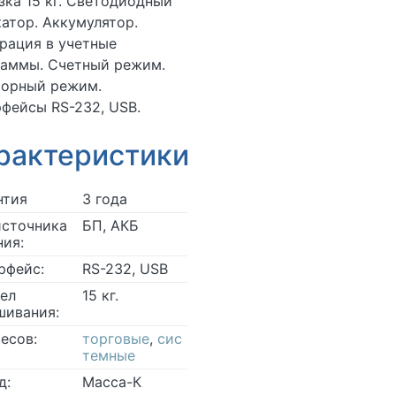
зка 15 кг. Светодиодный
атор. Аккумулятор.
рация в учетные
раммы. Счетный режим.
торный режим.
фейсы RS-232, USB.
рактеристики
нтия
3 года
источника
БП, АКБ
ния:
рфейс:
RS-232, USB
ел
15 кг.
шивания:
весов:
торговые
,
сис
темные
д:
Масса-К