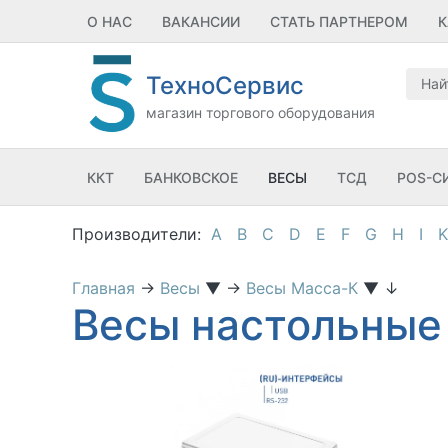
О НАС
ВАКАНСИИ
СТАТЬ ПАРТНЕРОМ
К
ТехноСервис
магазин торгового оборудования
ККТ
БАНКОВСКОЕ
ВЕСЫ
ТСД
POS-С
A
B
C
D
E
F
G
H
I
K
Главная
→
Весы
▼
→
Весы Масса-К
▼
↓
Весы настольные 