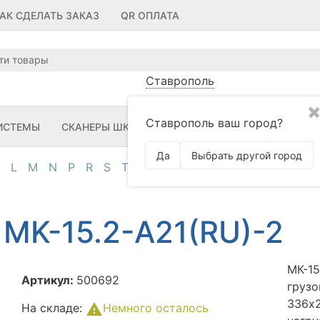
АК СДЕЛАТЬ ЗАКАЗ
QR ОПЛАТА
Ставрополь
✖
Ставрополь ваш город?
ИСТЕМЫ
СКАНЕРЫ ШК
ПРИНТЕРЫ ШК
ПО
ЗИП
Да
Выбрать другой город
L
M
N
P
R
S
T
U
V
Z
А
Д
И
К
М
О
П
MK-15.2-A21(RU)-2
МК-15
Артикул:
500692
грузо
336х
На складе:
Немного осталось