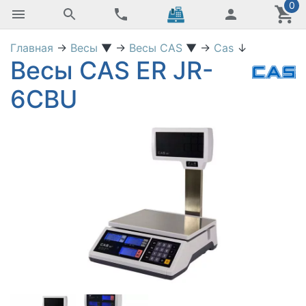
0
Главная
→
Весы
▼
→
Весы CAS
▼
→
Cas
↓
Весы CAS ER JR-
6CBU