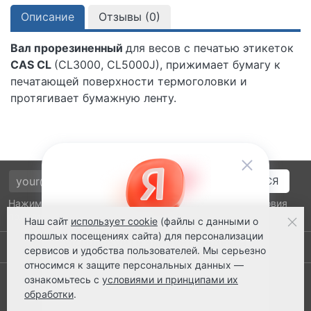
Описание
Отзывы (
0
)
Вал прорезиненный
для весов с печатью этикеток
CAS CL
(CL3000, CL5000J), прижимает бумагу к
печатающей поверхности термоголовки и
протягивает бумажную ленту.
Нажимая на кнопку подтверждения, я принимаю условия
политики обработки персональных данных
Наш сайт
использует cookie
(файлы с данными о
прошлых посещениях сайта) для персонализации
Выполнено заказов: 52485
сервисов и удобства пользователей. Мы серьезно
относимся к защите персональных данных —
8 800 2018-054
ознакомьтесь с
условиями и принципами их
обработки
.
ts@ts21.ru