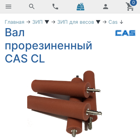
0
Главная
→
ЗИП
▼
→
ЗИП для весов
▼
→
Cas
↓
Вал
прорезиненный
CAS CL