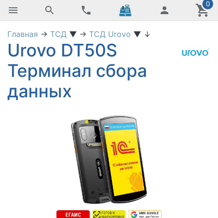
0
Главная
→
ТСД
▼
→
ТСД Urovo
▼
↓
Urovo DT50S
Терминал сбора
данных