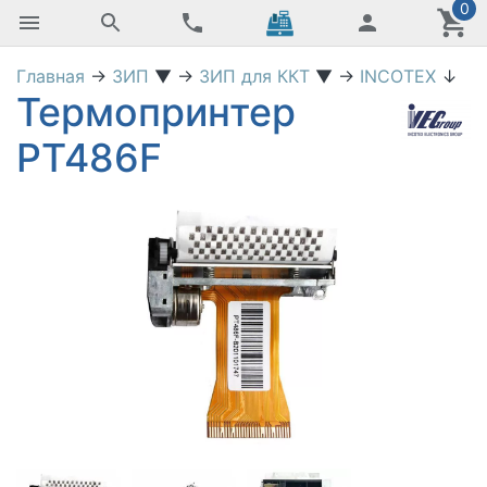
0
Главная
→
ЗИП
▼
→
ЗИП для ККТ
▼
→
INCOTEX
↓
Термопринтер
PT486F