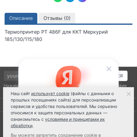
Описание
Отзывы (
0
)
Термопринтер РТ 486F для ККТ Меркурий
185/130/115/180
Нажимая на кнопку подтверждения, я принимаю условия
политики обработки персональных данных
Наш сайт
использует cookie
(файлы с данными о
прошлых посещениях сайта) для персонализации
Выполнено заказов: 52515
сервисов и удобства пользователей. Мы серьезно
относимся к защите персональных данных —
8 800 2018-054
ознакомьтесь с
условиями и принципами их
обработки
.
ts@ts21.ru
Вы можете запретить сохранение cookie в