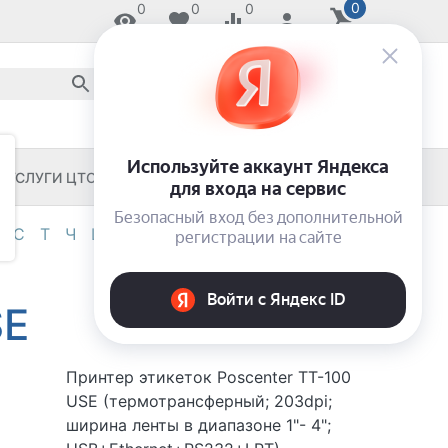
0
0
0
0
8 800 2018-054
звонок по России бесплатный
8 (8652) 55-11-33
ЗАКАЖИ И ЗАБЕРИ СЕГОДНЯ!
УСЛУГИ ЦТО
ЧЕКОВЫЕ ПРИНТЕРЫ
С
Т
Ч
Ш
Э
Я
0-9
SE
Принтер этикеток Poscenter TT-100
USE (термотрансферный; 203dpi;
ширина ленты в диапазоне 1"- 4";