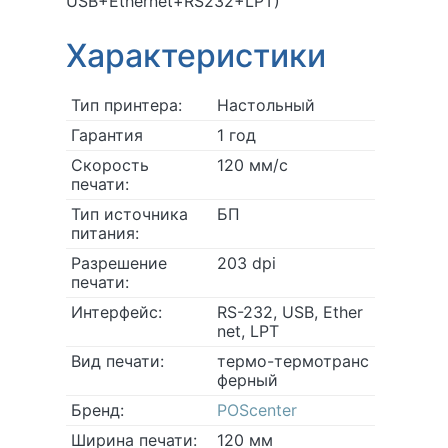
USB+Ethernet+RS232+LPT)
Характеристики
Тип принтера:
Настольный
Гарантия
1 год
Скорость
120 мм/с
печати:
Тип источника
БП
питания:
Разрешение
203 dpi
печати:
Интерфейс:
RS-232, USB, Ether
net, LPT
Вид печати:
термо-термотранс
ферный
Бренд:
POScenter
Ширина печати:
120 мм