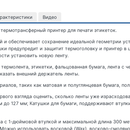
арактеристики
Видео
 термотрансферный принтер для печати этикеток.
 и обеспечивает сохранение идеальной геометрии уст
ки предупредит и защитит термоголовку и принтер в ц
сти установить новую ленту.
 термолента, этикетки, фальцованная бумага, лента с 
казать внешний держатель ленты.
иалов, таких как матовая и полуглянцевая бумага, пол
ервого взгляда оценить, сколько ленты уже израсходов
до 127 мм; Катушки для бумаги, поддерживают втулки 25
 с 1-дюймовой втулкой и максимальной длина 300 мет
 Можно использовать восковой (Wax), восково-смоляной