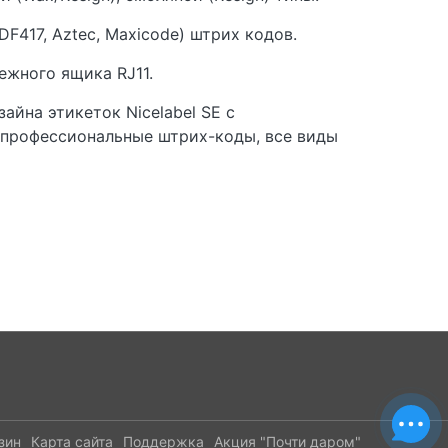
F417, Aztec, Maxicode) штрих кодов.
нежного ящика RJ11.
йна этикеток Nicelabel SE с
 профессиональные штрих-коды, все виды
зин
Карта сайта
Поддержка
Акция "Почти даром"