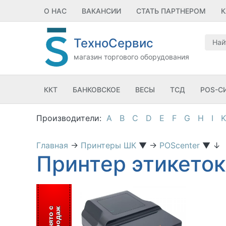
О НАС
ВАКАНСИИ
СТАТЬ ПАРТНЕРОМ
К
ТехноСервис
магазин торгового оборудования
ККТ
БАНКОВСКОЕ
ВЕСЫ
ТСД
POS-С
A
B
C
D
E
F
G
H
I
K
Главная
→
Принтеры ШК
▼
→
POScenter
▼
↓
Принтер этикеток
С
н
я
т
о
с
п
р
о
д
а
ж