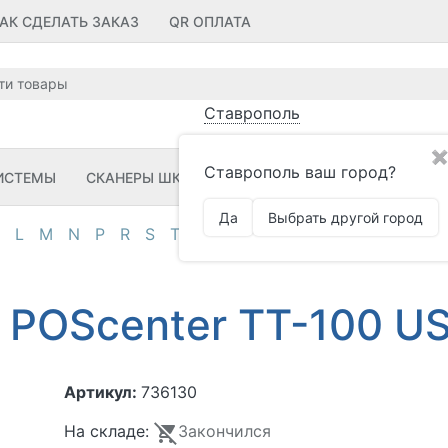
АК СДЕЛАТЬ ЗАКАЗ
QR ОПЛАТА
Ставрополь
✖
Ставрополь ваш город?
ИСТЕМЫ
СКАНЕРЫ ШК
ПРИНТЕРЫ ШК
ПО
ЗИП
Да
Выбрать другой город
L
M
N
P
R
S
T
U
V
Z
А
Д
И
К
М
О
П
 POScenter TT-100 U
Артикул:
736130
На складе:
Закончился