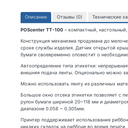
Описание
Отзывы (
0
)
Технические х
POScenter TT-100
– компактный, настольный,
Конструкция механизма продумана до мелочей
сроке службы изделия. Датчик открытой крыш
бумаги своевременно оповестит о необходимо
Автоопределение типа этикетки: непрерывная
внешняя подача ленты. Опционально можно за
Можно использовать ленту из различных матер
Большое окно отсека этикетки позволяет с п
рулон бумаги шириной 20~118 мм и диаметром 
диапазоне 0.058 ~ 0.305мм.
Принтер поддерживает использование риббона
никаких складок на риббоне во время печати.