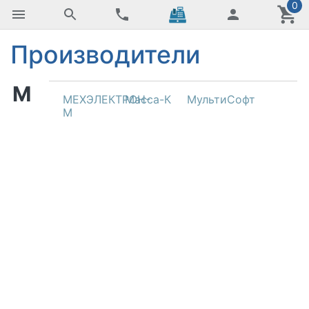
0
Производители
М
МЕХЭЛЕКТРОН-
Масса-К
МультиСофт
М