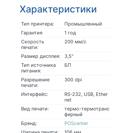
Характеристики
Тип принтера:
Промышленный
Гарантия
1 год
Скорость
200 мм/с
печати:
Размер дисплея:
3,5"
Тип источника
БП
питания:
Разрешение
300 dpi
печати:
Интерфейс:
RS-232, USB, Ether
net
Вид печати:
термо-термотранс
ферный
Бренд:
POScenter
Ширина печати:
106 мм