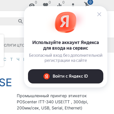
0
0
0
0
8 800 2018-054
звонок по России бесплатный
8 (8652) 55-11-33
ЗАКАЖИ И ЗАБЕРИ СЕГОДНЯ!
УСЛУГИ ЦТО
ЧЕКОВЫЕ ПРИНТЕРЫ
С
Т
Ч
Ш
Э
Я
0-9
USE
Промышленный принтер этикеток
POScenter ITT-340 USE(ТТ , 300dpi,
200мм/сек, USB, Serial, Ethernet)