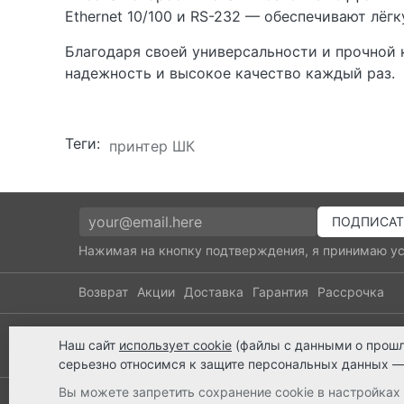
Ethernet 10/100 и RS-232 — обеспечивают лёг
Благодаря своей универсальности и прочной 
надежность и высокое качество каждый раз.
Теги:
принтер ШК
Нажимая на кнопку подтверждения, я принимаю у
Возврат
Акции
Доставка
Гарантия
Рассрочка
8 800 2018-054
8 (8652) 
Наш сайт
использует cookie
(файлы с данными о прошл
звонок по России бесплатный
ЗАКАЖИ И 
серьезно относимся к защите персональных данных —
Вы можете запретить сохранение cookie в настройках 
© 2003-2026 ТехноСервис Ставрополь