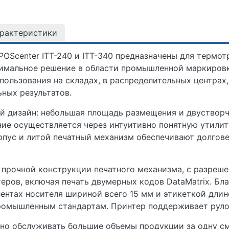
арактеристики
OScenter ITT-240 и ITT-340 предназначены для термо
птимальное решение в области промышленной маркиров
пользования на складах, в распределительных центрах
ных результатов.
й дизайн: небольшая площадь размещения и двустворч
ние осуществляется через интуитивно понятную утили
рпус и литой печатный механизм обеспечивают долгов
 прочной конструкции печатного механизма, с разрешен
ров, включая печать двумерных кодов DataMatrix. Бла
лентах носителя шириной всего 15 мм и этикеткой дли
 промышленным стандартам. Принтер поддерживает рул
но обслуживать большие объемы продукции за одну см