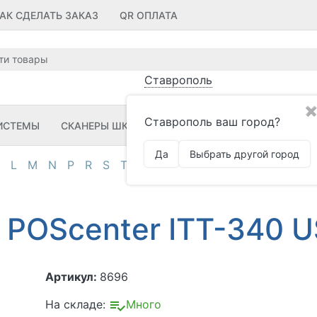
АК СДЕЛАТЬ ЗАКАЗ
QR ОПЛАТА
Ставрополь
✖
Ставрополь ваш город?
ИСТЕМЫ
СКАНЕРЫ ШК
ПРИНТЕРЫ ШК
ПО
ЗИП
Да
Выбрать другой город
L
M
N
P
R
S
T
U
V
Z
А
Д
И
К
М
О
П
 POScenter ITT-340 
Артикул:
8696
На складе:
Много