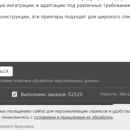
кую интеграцию и адаптацию под различные требования
конструкции, эти принтеры подходят для широкого спе
словия
политики обработки персональных данных
Выполнено заказов: 52520
Новости
Мага
55-11-33
ts@ts21.ru
ых посещениях сайта) для персонализации сервисов и удобства
ЗАБЕРИ СЕГОДНЯ!
напишите нам
 ознакомьтесь с
условиями и принципами их обработки
.
своего браузера.
Предложения, представленные на сайте, не являются публичной