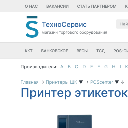
О НАС
ВАКАНСИИ
СТАТЬ ПАРТНЕРОМ
К
ТехноСервис
магазин торгового оборудования
ККТ
БАНКОВСКОЕ
ВЕСЫ
ТСД
POS-С
A
B
C
D
E
F
G
H
I
K
Главная
→
Принтеры ШК
▼
→
POScenter
▼
↓
Принтер этикеток