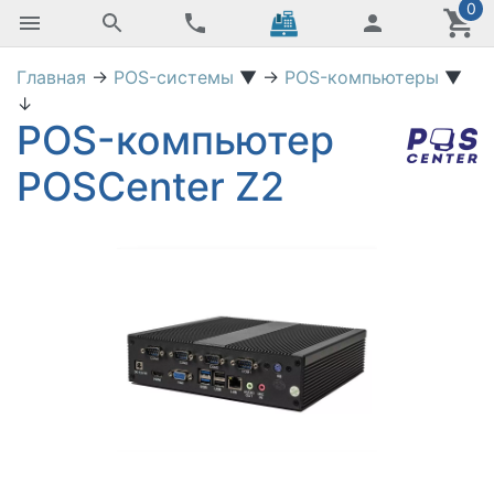
0
Главная
→
POS-системы
▼
→
POS-компьютеры
▼
↓
POS-компьютер
POSCenter Z2