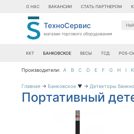
О НАС
ВАКАНСИИ
СТАТЬ ПАРТНЕРОМ
К
ТехноСервис
магазин торгового оборудования
ККТ
БАНКОВСКОЕ
ВЕСЫ
ТСД
POS-С
A
B
C
D
E
F
G
H
I
K
Главная
→
Банковское
▼
→
Детекторы банкн
Портативный дет