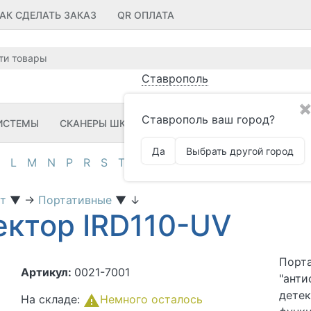
АК СДЕЛАТЬ ЗАКАЗ
QR ОПЛАТА
Ставрополь
✖
Ставрополь ваш город?
ИСТЕМЫ
СКАНЕРЫ ШК
ПРИНТЕРЫ ШК
ПО
ЗИП
Да
Выбрать другой город
L
M
N
P
R
S
T
U
V
Z
А
Д
И
К
М
О
П
от
▼
→
Портативные
▼
↓
ектор IRD110-UV
Порта
Артикул:
0021-7001
"анти
детек
На складе:
Немного осталось