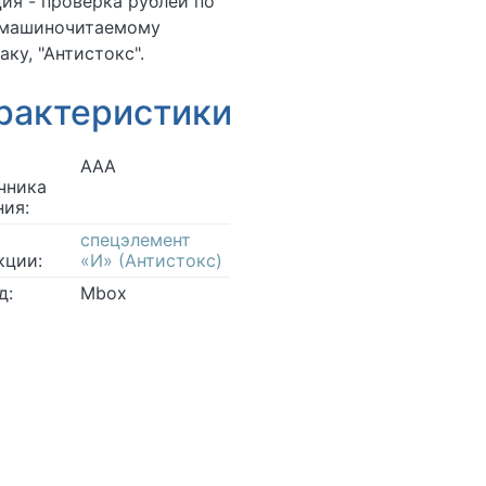
ия - проверка рублей по
 машиночитаемому
аку, "Антистокс".
рактеристики
ААА
чника
ния:
спецэлемент
кции:
«И» (Антистокс)
д:
Mbox