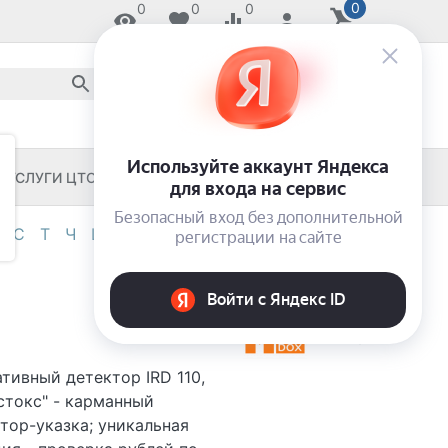
0
0
0
0
8 800 2018-054
звонок по России бесплатный
8 (8652) 55-11-33
ЗАКАЖИ И ЗАБЕРИ СЕГОДНЯ!
УСЛУГИ ЦТО
ЧЕКОВЫЕ ПРИНТЕРЫ
С
Т
Ч
Ш
Э
Я
0-9
тивный детектор IRD 110,
стокс" - карманный
тор-указка; уникальная