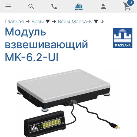
0
Главная
→
Весы
▼
→
Весы Масса-К
▼
↓
Модуль
взвешивающий
МК-6.2-UI