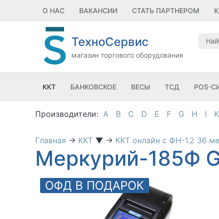
О НАС
ВАКАНСИИ
СТАТЬ ПАРТНЕРОМ
К
ТехноСервис
магазин торгового оборудования
ККТ
БАНКОВСКОЕ
ВЕСЫ
ТСД
POS-С
A
B
C
D
E
F
G
H
I
K
Главная
→
ККТ
▼
→
ККТ онлайн с ФН-1.2 36 м
Меркурий-185Ф G
ОФД В ПОДАРОК