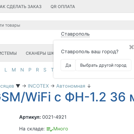
АК СДЕЛАТЬ ЗАКАЗ
QR ОПЛАТА
Ставрополь
✖
Ставрополь ваш город?
ИСТЕМЫ
СКАНЕРЫ ШК
ПРИНТЕРЫ ШК
ПО
ЗИП
Да
Выбрать другой город
L
M
N
P
R
S
T
U
V
Z
А
Д
И
К
М
О
П
есяцев
▼
→
INCOTEX
→
Автономная
↓
SM/WiFi с ФН-1.2 36
Артикул:
0021-4921
На складе:
Много