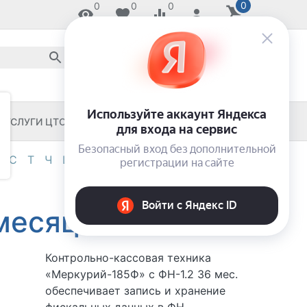
0
0
0
0
8 800 2018-054
звонок по России бесплатный
8 (8652) 55-11-33
ЗАКАЖИ И ЗАБЕРИ СЕГОДНЯ!
УСЛУГИ ЦТО
ЧЕКОВЫЕ ПРИНТЕРЫ
С
Т
Ч
Ш
Э
Я
0-9
 месяцев
Контрольно-кассовая техника
«Меркурий-185Ф» с ФН-1.2 36 мес.
обеспечивает запись и хранение