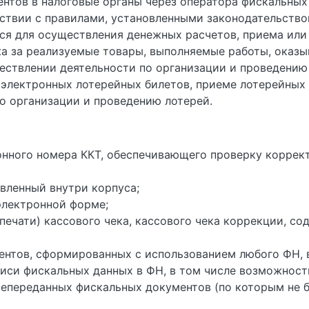
нтов в налоговые органы через оператора фискальных
тствии с правилами, установленными законодательств
тся для осуществления денежных расчетов, приема или
жа за реализуемые товары, выполняемые работы, оказы
ствлении деятельности по организации и проведению 
 электронных лотерейных билетов, приеме лотерейных 
о организации и проведению лотерей.
онного номера ККТ, обеспечивающего проверку коррек
вленный внутри корпуса;
электронной форме;
ечати) кассового чека, кассового чека коррекции, со
нтов, сформированных с использованием любого ФН, 
иси фискальных данных в ФН, в том числе возможност
епереданных фискальных документов (по которым не б