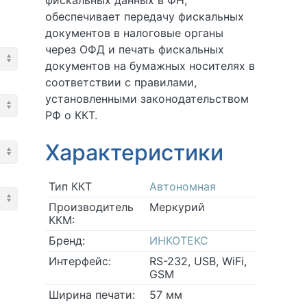
фискальных данных в ФН,
обеспечивает передачу фискальных
документов в налоговые органы
через ОФД и печать фискальных
документов на бумажных носителях в
соответствии с правилами,
установленными законодательством
РФ о ККТ.
Характеристики
Тип ККТ
Автономная
Производитель
Меркурий
ККМ:
Бренд:
ИНКОТЕКС
Интерфейс:
RS-232, USB, WiFi,
GSM
Ширина печати:
57 мм