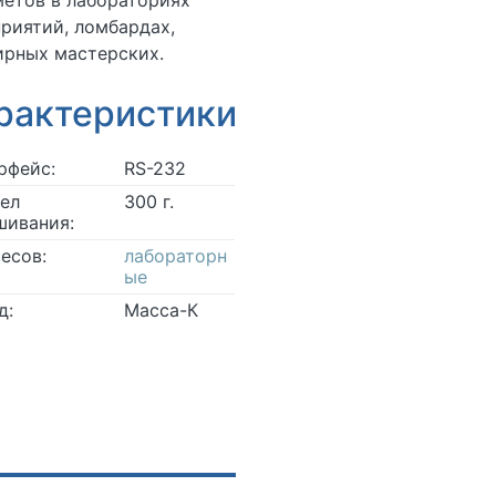
етов в лабораториях
риятий, ломбардах,
ирных мастерских.
рактеристики
рфейс:
RS-232
ел
300 г.
шивания:
весов:
лабораторн
ые
д:
Масса-К