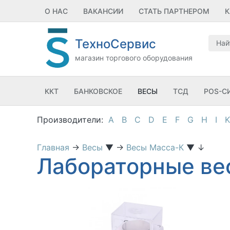
О НАС
ВАКАНСИИ
СТАТЬ ПАРТНЕРОМ
К
ТехноСервис
магазин торгового оборудования
ККТ
БАНКОВСКОЕ
ВЕСЫ
ТСД
POS-С
A
B
C
D
E
F
G
H
I
K
Главная
→
Весы
▼
→
Весы Масса-К
▼
↓
Лабораторные ве