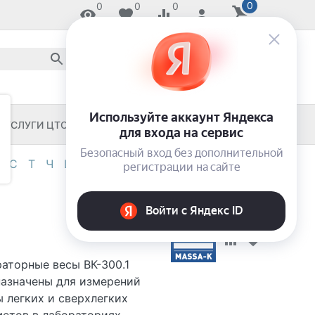
0
0
0
0
8 800 2018-054
звонок по России бесплатный
8 (8652) 55-11-33
ЗАКАЖИ И ЗАБЕРИ СЕГОДНЯ!
УСЛУГИ ЦТО
ЧЕКОВЫЕ ПРИНТЕРЫ
С
Т
Ч
Ш
Э
Я
0-9
аторные весы ВК-300.1
азначены для измерений
 легких и сверхлегких