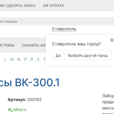
АК СДЕЛАТЬ ЗАКАЗ
QR ОПЛАТА
Ставрополь
✖
Ставрополь ваш город?
ИСТЕМЫ
СКАНЕРЫ ШК
ПРИНТЕРЫ ШК
ПО
ЗИП
Да
Выбрать другой город
L
M
N
P
R
S
T
U
V
Z
А
Д
И
К
М
О
П
сы ВК-300.1
Лабор
Артикул:
200102
предн
массы
Много