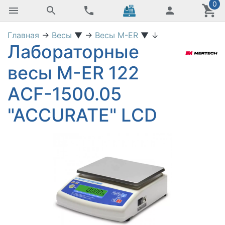
0
Главная
→
Весы
▼
→
Весы M-ER
▼
↓
Лабораторные
весы M-ER 122
АCF-1500.05
"ACCURATE" LСD