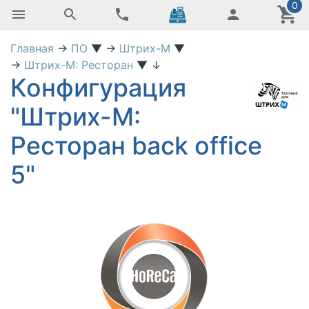
0
Главная
→
ПО
▼
→
Штрих-М
▼
→
Штрих-М: Ресторан
▼
↓
Конфигурация
"Штрих-М:
Ресторан back office
5"