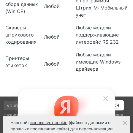
с программой
сбора данных
Любой
Штрих-М: Мобильный
(Win CE)
учет
Сканеры
Любые модели
штрихового
поддерживающие
Любой
кодирования
интерфейс RS 232
Любые модели
Принтеры
имеющие Windows
Любой
этикеток
драйвера
Нажимая на кнопку подтверждения, я принимаю условия
политики обработки персональных данных
Наш сайт
использует cookie
(файлы с данными о
прошлых посещениях сайта) для персонализации