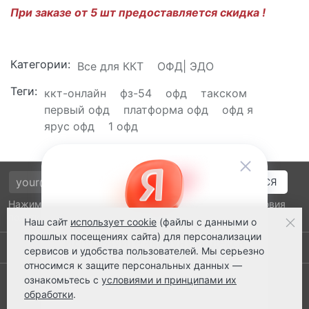
При заказе от 5 шт предоставляется скидка !
Категории:
Все для ККТ
ОФД| ЭДО
Теги:
ккт-онлайн
фз-54
офд
такском
первый офд
платформа офд
офд я
ярус офд
1 офд
Нажимая на кнопку подтверждения, я принимаю условия
политики обработки персональных данных
Наш сайт
использует cookie
(файлы с данными о
прошлых посещениях сайта) для персонализации
Выполнено заказов: 52520
сервисов и удобства пользователей. Мы серьезно
относимся к защите персональных данных —
8 800 2018-054
ознакомьтесь с
условиями и принципами их
обработки
.
ts@ts21.ru