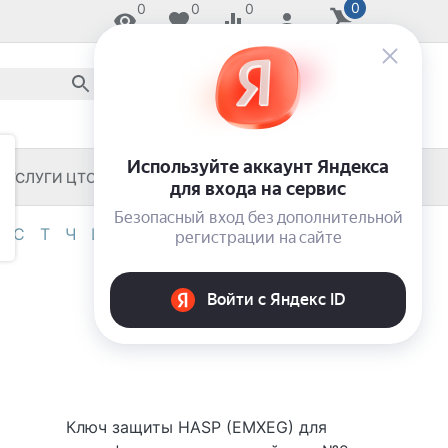
0
0
0
0
8 800 2018-054
звонок по России бесплатный
8 (8652) 55-11-33
ЗАКАЖИ И ЗАБЕРИ СЕГОДНЯ!
УСЛУГИ ЦТО
ЧЕКОВЫЕ ПРИНТЕРЫ
С
Т
Ч
Ш
Э
Я
0-9
Ключ защиты HASP (EMXEG) для