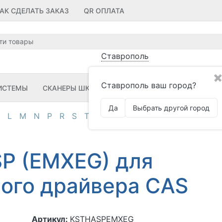
АК СДЕЛАТЬ ЗАКАЗ
QR ОПЛАТА
Ставрополь
✖
Ставрополь ваш город?
ИСТЕМЫ
СКАНЕРЫ ШК
ПРИНТЕРЫ ШК
ПО
ЗИП
Да
Выбрать другой город
L
M
N
P
R
S
T
U
V
Z
А
Д
И
К
М
О
П
P (EMXEG) для
ого драйвера CAS
Артикул:
KSTHASPEMXEG