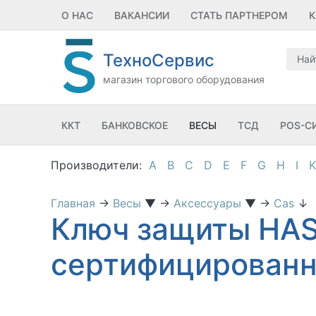
О НАС
ВАКАНСИИ
СТАТЬ ПАРТНЕРОМ
К
ТехноСервис
магазин торгового оборудования
ККТ
БАНКОВСКОЕ
ВЕСЫ
ТСД
POS-С
A
B
C
D
E
F
G
H
I
K
Главная
→
Весы
▼
→
Аксессуары
▼
→
Cas
↓
Ключ защиты HAS
сертифицированн