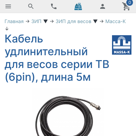
0
Главная
→
ЗИП
▼
→
ЗИП для весов
▼
→
Масса-К
↓
Кабель
удлинительный
для весов серии TB
(6pin), длина 5м