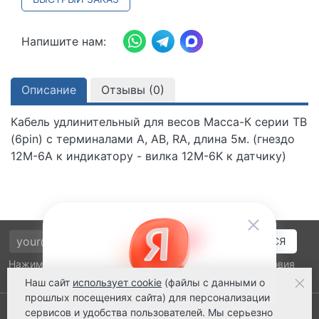
Напишите нам:
Описание
Отзывы (
0
)
Кабель удлинительный для весов Масса-К серии TB
(6pin) с терминалами А, АВ, RA, длина 5м. (гнездо
12M-6A к индикатору - вилка 12M-6K к датчику)
Нажимая на кнопку подтверждения, я принимаю условия
политики обработки персональных данных
Наш сайт
использует cookie
(файлы с данными о
прошлых посещениях сайта) для персонализации
Выполнено заказов: 52520
сервисов и удобства пользователей. Мы серьезно