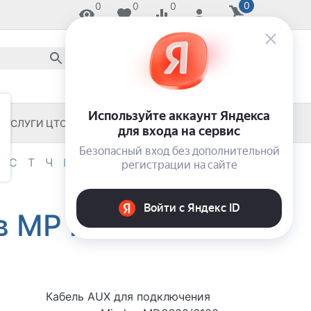
0
0
0
0
8 800 2018-054
звонок по России бесплатный
8 (8652) 55-11-33
ЗАКАЖИ И ЗАБЕРИ СЕГОДНЯ!
УСЛУГИ ЦТО
ЧЕКОВЫЕ ПРИНТЕРЫ
С
Т
Ч
Ш
Э
Я
0-9
в MP и
Кабель AUX для подключения