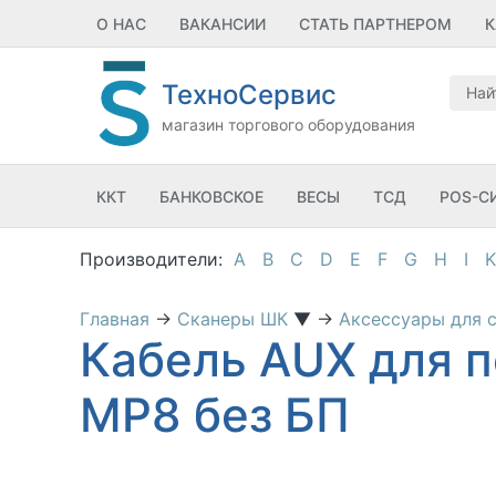
О НАС
ВАКАНСИИ
СТАТЬ ПАРТНЕРОМ
К
ТехноСервис
магазин торгового оборудования
ККТ
БАНКОВСКОЕ
ВЕСЫ
ТСД
POS-С
A
B
C
D
E
F
G
H
I
K
Главная
→
Сканеры ШК
▼
→
Аксессуары для 
Кабель AUX для 
MP8 без БП