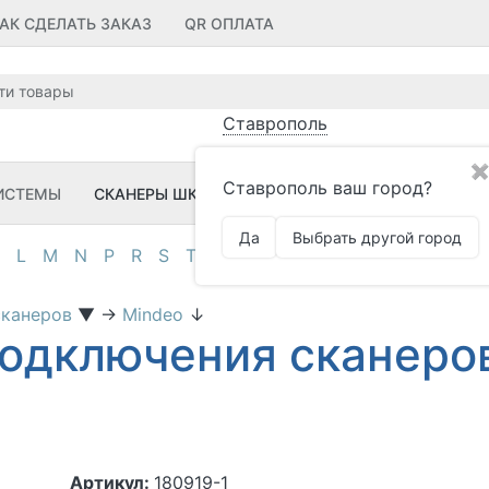
АК СДЕЛАТЬ ЗАКАЗ
QR ОПЛАТА
Ставрополь
✖
Ставрополь ваш город?
ИСТЕМЫ
СКАНЕРЫ ШК
ПРИНТЕРЫ ШК
ПО
ЗИП
Да
Выбрать другой город
L
M
N
P
R
S
T
U
V
Z
А
Д
И
К
М
О
П
сканеров
▼
→
Mindeo
↓
подключения сканеро
Артикул:
180919-1