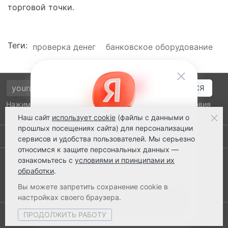
торговой точки.
Теги:
проверка денег
банковское оборудование
Нажимая на кнопку подтверждения, я принимаю условия
политики обработки персональных данных
Наш сайт
использует cookie
(файлы с данными о
прошлых посещениях сайта) для персонализации
Выполнено заказов: 52530
сервисов и удобства пользователей. Мы серьезно
относимся к защите персональных данных —
8 800 2018-054
ознакомьтесь с
условиями и принципами их
обработки
.
ts@ts21.ru
Вы можете запретить сохранение cookie в
настройках своего браузера.
ПРОДОЛЖИТЬ РАБОТУ
© 2003-2026 ТехноСервис Ставрополь