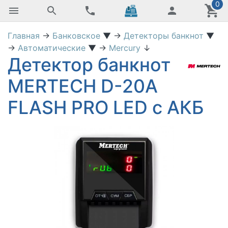
0
Главная
→
Банковское
▼
→
Детекторы банкнот
▼
→
Автоматические
▼
→
Mercury
↓
Детектор банкнот
MERTECH D-20A
FLASH PRO LED с АКБ