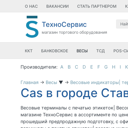
О НАС
ВАКАНСИИ
СТАТЬ ПАРТНЕРОМ
К
ТехноСервис
магазин торгового оборудования
ККТ
БАНКОВСКОЕ
ВЕСЫ
ТСД
POS-С
A
B
C
D
E
F
G
H
I
K
Главная
→
Весы
▼
→
Весовые индикаторы| т
Cas в городе Ста
Весовые терминалы с печатью этикеток| Весо
магазине ТехноСервис
в ассортименте по цене
прошедший предпродажную подготовку, с офиц