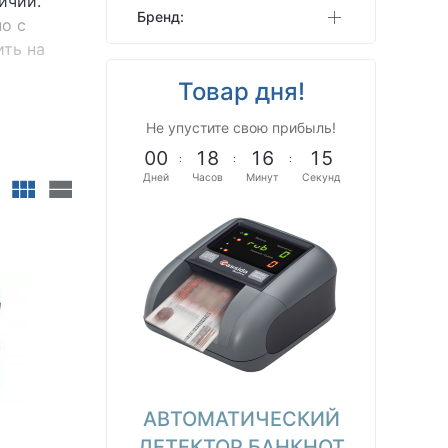
ичии.
Бренд:
о с
ить на
Товар дня!
Не упустите свою прибыль!
0
0
1
8
1
6
1
4
:
:
:
Дней
Часов
Минут
Секунд
АВТОМАТИЧЕСКИЙ
ДЕТЕКТОР БАНКНОТ