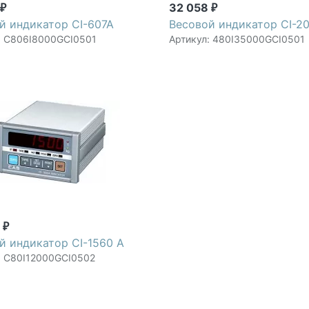
2
32 058
₽
₽
й индикатор CI-607A
Весовой индикатор CI-2
: C806I8000GCI0501
Артикул: 480I35000GCI0501
0
₽
й индикатор CI-1560 А
: C80I12000GCI0502