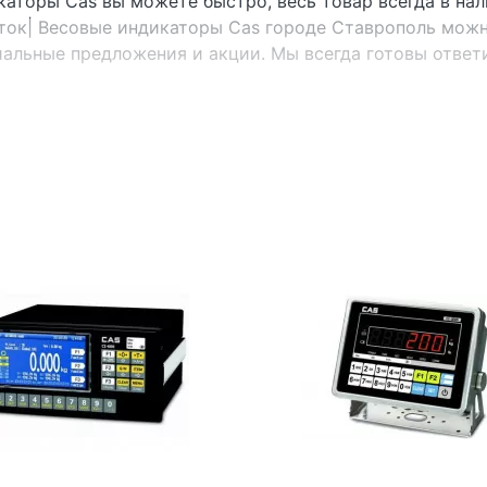
икаторы
Cas вы можете быстро, весь товар всегда в нал
ток| Весовые индикаторы Cas городе Ставрополь можн
иальные предложения и акции. Мы всегда готовы ответ