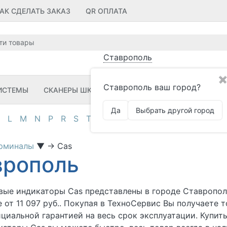
АК СДЕЛАТЬ ЗАКАЗ
QR ОПЛАТА
Ставрополь
✖
Ставрополь ваш город?
ИСТЕМЫ
СКАНЕРЫ ШК
ПРИНТЕРЫ ШК
ПО
ЗИП
Да
Выбрать другой город
L
M
N
P
R
S
T
U
V
Z
А
Д
И
К
М
О
П
ерминалы
▼
→
Cas
врополь
вые индикаторы Cas представлены в городе Ставропол
 от 11 097 руб.. Покупая в
ТехноСервис Вы получаете т
иальной гарантией на весь срок эксплуатации. Купит