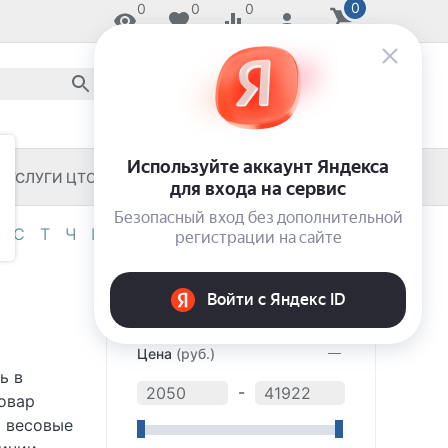
0
0
0
0
8 800 2018-054
звонок по России бесплатный
8 (8652) 55-11-33
ЗАКАЖИ И ЗАБЕРИ СЕГОДНЯ!
УСЛУГИ ЦТО
ЧЕКОВЫЕ ПРИНТЕРЫ
С
Т
Ч
Ш
Э
Я
0-9
ФИЛЬТР
Цена
(руб.)
ь в
-
овар
ь весовые