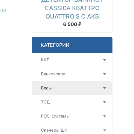
CASSIDA КВАТТРО
00S
QUATTRO S С АКБ
6 500
₽
КАТЕГОРИИ
ККТ
Банковское
Весы
ТСД
POS-системы
Сканеры ШК