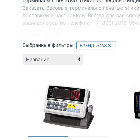
терминалы с печатью этикеток| весовые инд
Заказать Весовые терминалы с печатью этике
доставкой и настройкой. Всегда для вас спец
ваши вопросы по телефону +7 (800) 2018-054.
Масса-К
|
CAS
Выбранные фильтры:
БРЕНД:: CAS