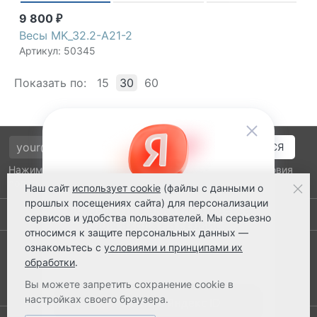
9 800
₽
Весы MK_32.2-A21-2
Артикул: 50345
Показать по:
15
30
60
Нажимая на кнопку подтверждения, я принимаю условия
политики обработки персональных данных
Наш сайт
использует cookie
(файлы с данными о
прошлых посещениях сайта) для персонализации
Выполнено заказов: 52510
сервисов и удобства пользователей. Мы серьезно
относимся к защите персональных данных —
8 800 2018-054
ознакомьтесь с
условиями и принципами их
обработки
.
ts@ts21.ru
Вы можете запретить сохранение cookie в
настройках своего браузера.