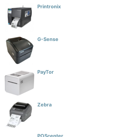
Printronix
G-Sense
PayTor
Zebra
POScenter