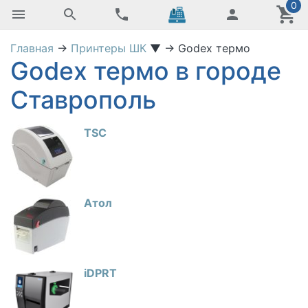
0
Главная
→
Принтеры ШК
▼
→
Godex термо
Godex термо в городе
Ставрополь
TSC
Атол
iDPRT