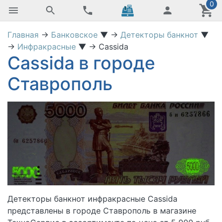
0
Главная
→
Банковское
▼
→
Детекторы банкнот
▼
→
Инфракрасные
▼
→
Cassida
Cassida в городе
Ставрополь
Детекторы банкнот инфракрасные Cassida
представлены в городе Ставрополь в магазине