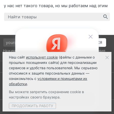
у нас нет такого товара, но мы работаем над этим
Нажимая на кнопку подтверждения, я принимаю условия
политики обработки персональных данных
Наш сайт
использует cookie
(файлы с данными о
прошлых посещениях сайта) для персонализации
Выполнено заказов: 52555
сервисов и удобства пользователей. Мы серьезно
относимся к защите персональных данных —
8 800 2018-054
ознакомьтесь с
условиями и принципами их
обработки
.
ts@ts21.ru
Вы можете запретить сохранение cookie в
настройках своего браузера.
ПРОДОЛЖИТЬ РАБОТУ
© 2003-2026 ТехноСервис Ставрополь