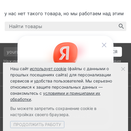
у нас нет такого товара, но мы работаем над этим
Нажимая на кнопку подтверждения, я принимаю условия
политики обработки персональных данных
Наш сайт
использует cookie
(файлы с данными о
прошлых посещениях сайта) для персонализации
Выполнено заказов: 52510
сервисов и удобства пользователей. Мы серьезно
относимся к защите персональных данных —
8 800 2018-054
ознакомьтесь с
условиями и принципами их
обработки
.
ts@ts21.ru
Вы можете запретить сохранение cookie в
настройках своего браузера.
ПРОДОЛЖИТЬ РАБОТУ
© 2003-2026 ТехноСервис Ставрополь