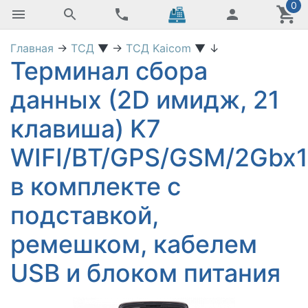
0
Главная
→
ТСД
▼
→
ТСД Kaicom
▼
↓
Терминал сбора
данных (2D имидж, 21
клавиша) K7
WIFI/BT/GPS/GSM/2Gbx
в комплекте с
подставкой,
ремешком, кабелем
USB и блоком питания