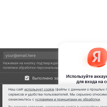
Нажимая на кнопку подтверждения, я принимаю условия
политики обработки персональных данных
Выполнено заказов: 52530
8 800 2018-054
Наш сайт
использует cookie
(файлы с данными о прошлых п
сервисов и удобства пользователей. Мы серьезно относи
ts@ts21.ru
ознакомьтесь с
условиями и принципами их обработки
.
Вы можете запретить сохранение cookie в настройках свое